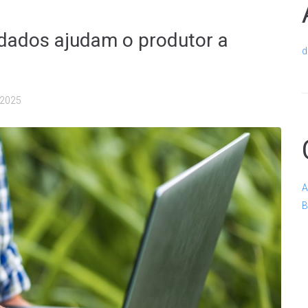
dados ajudam o produtor a
d
/2025
A
B