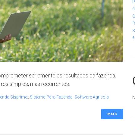
P
d
C
f
S
e
mprometer seriamente os resultados da fazenda.
ros simples, mas recorrentes.
enda Sisprime.
,
Sistema Para Fazenda
,
Software Agrícola
N
MAIS