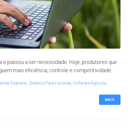
a e passou a ser necessidade. Hoje, produtores que
guem mais eficiência, controle e competitividade.
enda Sisprime.
,
Sistema Para Fazenda
,
Software Agrícola
MAIS