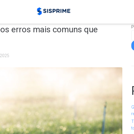
: os erros mais comuns que
P
/2025
G
r
T
t